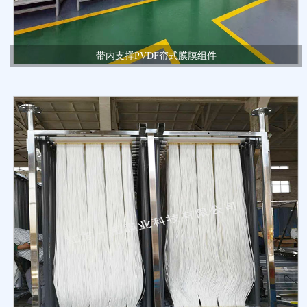
带内支撑PVDF帘式膜膜组件