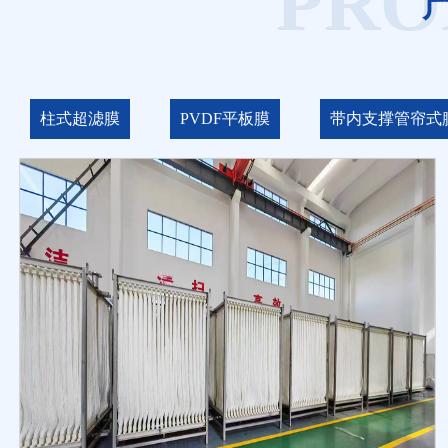
PRO
柱式超滤膜
PVDF平板膜
带内支撑管帘式