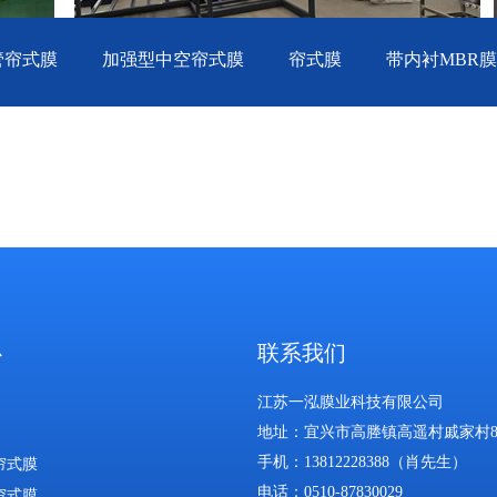
管帘式膜
加强型中空帘式膜
帘式膜
带内衬MBR膜
心
联系我们
江苏一泓膜业科技有限公司
地址：宜兴市
高塍镇高遥村戚家村8
手机：13812228388（肖先生）
帘式膜
电话：0510-87830029
帘式膜